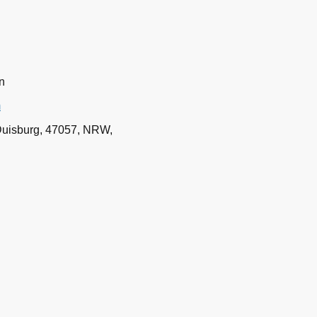
n
m
 Duisburg, 47057, NRW,