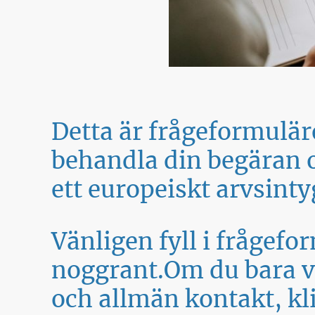
Detta är frågeformuläre
behandla din begäran o
ett europeiskt arvsinty
Vänligen fyll i frågefo
noggrant.Om du bara vi
och allmän kontakt, kl