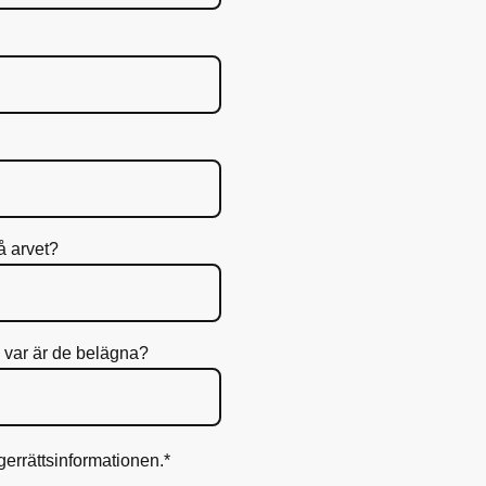
å arvet?
, var är de belägna?
ngerrättsinformationen.
*