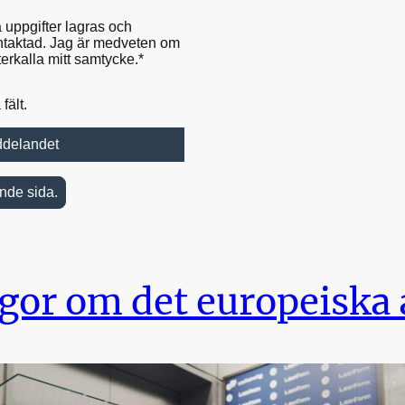
a uppgifter lagras och
kontaktad. Jag är medveten om
terkalla mitt samtycke.*
fält.
ddelandet
ende sida.
ågor om det europeiska 