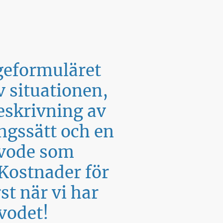
ågeformuläret
 situationen,
beskrivning av
ångssätt och en
rvode som
Kostnader för
t när vi har
vodet!