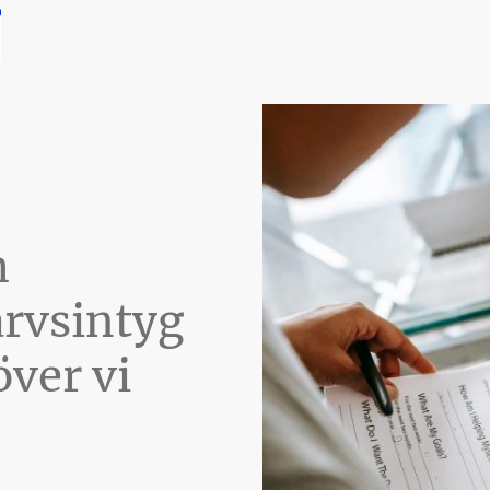
m
arvsintyg
över vi