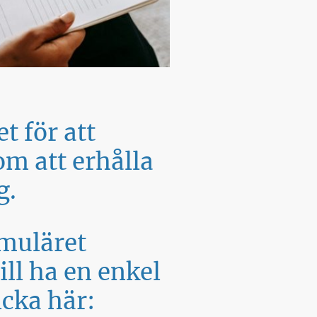
t för att
m att erhålla
g.
rmuläret
ll ha en enkel
icka här: