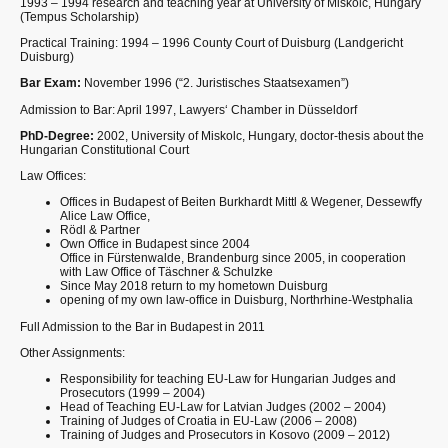
1993 – 1994 research and teaching year at University of Miskolc, Hungary
(Tempus Scholarship)
Practical Training: 1994 – 1996 County Court of Duisburg (Landgericht
Duisburg)
Bar Exam:
November 1996 (“2. Juristisches Staatsexamen”)
Admission to Bar: April 1997, Lawyers‘ Chamber in Düsseldorf
PhD-Degree:
2002, University of Miskolc, Hungary, doctor-thesis about the
Hungarian Constitutional Court
Law Offices:
Offices in Budapest of Beiten Burkhardt Mittl & Wegener, Dessewffy
Alice Law Office,
Rödl & Partner
Own Office in Budapest since 2004
Office in Fürstenwalde, Brandenburg since 2005, in cooperation
with Law Office of Täschner & Schulzke
Since May 2018 return to my hometown Duisburg
opening of my own law-office in Duisburg, Northrhine-Westphalia
Full Admission to the Bar in Budapest in 2011
Other Assignments:
Responsibility for teaching EU-Law for Hungarian Judges and
Prosecutors (1999 – 2004)
Head of Teaching EU-Law for Latvian Judges (2002 – 2004)
Training of Judges of Croatia in EU-Law (2006 – 2008)
Training of Judges and Prosecutors in Kosovo (2009 – 2012)