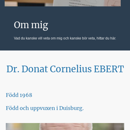
Om mig
Vad du kanske vill veta om mig och kanske bör veta, hittar du här.
Dr. Donat Cornelius EBERT
Född 1968
Född och uppvuxen i Duisburg.