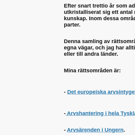
Efter snart trettio år som a
utkristalliserat sig ett ant
kunskap. Inom dessa områden
parter.
Denna samling av rättsområd
egna vägar, och jag har allti
eller till andra länder.
Mina rättsområden är:
-
Det europeiska arvsintyge
-
Arvshantering i hela Tysk
-
Arvsärenden i Ungern
.