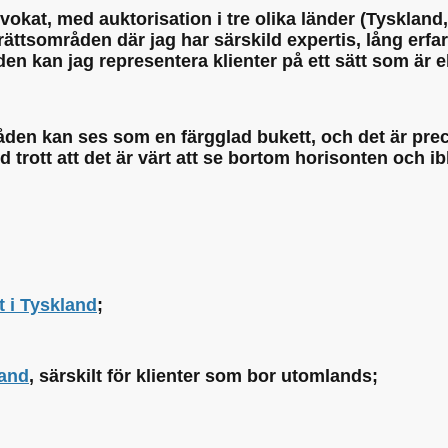
dvokat, med auktorisation i tre olika länder (Tysklan
al rättsområden där jag har särskild expertis, lång er
 kan jag representera klienter på ett sätt som är e
en kan ses som en färgglad bukett, och det är precis
d trott att det är värt att se bortom horisonten och ib
t i Tyskland
;
land
, särskilt för klienter som bor utomlands;