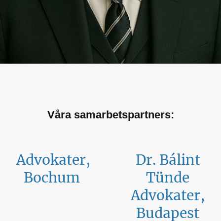
Våra samarbetspartners:
Advokater,
Dr. Bálint
Bochum
Tünde
Advokater,
Budapest