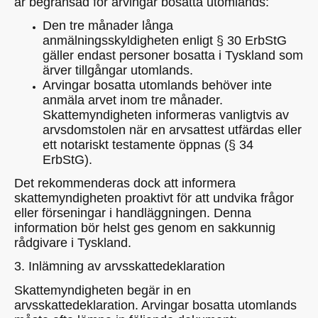
är begränsad för arvingar bosatta utomlands:
Den tre månader långa
anmälningsskyldigheten enligt § 30 ErbStG
gäller endast personer bosatta i Tyskland som
ärver tillgångar utomlands.
Arvingar bosatta utomlands behöver inte
anmäla arvet inom tre månader.
Skattemyndigheten informeras vanligtvis av
arvsdomstolen när en arvsattest utfärdas eller
ett notariskt testamente öppnas (§ 34
ErbStG).
Det rekommenderas dock att informera
skattemyndigheten proaktivt för att undvika frågor
eller förseningar i handläggningen. Denna
information bör helst ges genom en sakkunnig
rådgivare i Tyskland.
3. Inlämning av arvsskattedeklaration
Skattemyndigheten begär in en
arvsskattedeklaration. Arvingar bosatta utomlands