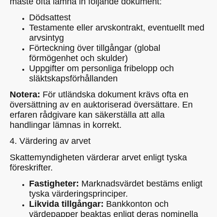
måste ofta lämna in följande dokument:
Dödsattest
Testamente eller arvskontrakt, eventuellt med
arvsintyg
Förteckning över tillgångar (global
förmögenhet och skulder)
Uppgifter om personliga fribelopp och
släktskapsförhållanden
Notera:
För utländska dokument krävs ofta en
översättning av en auktoriserad översättare. En
erfaren rådgivare kan säkerställa att alla
handlingar lämnas in korrekt.
4. Värdering av arvet
Skattemyndigheten värderar arvet enligt tyska
föreskrifter.
Fastigheter:
Marknadsvärdet bestäms enligt
tyska värderingsprinciper.
Likvida tillgångar:
Bankkonton och
värdepapper beaktas enligt deras nominella