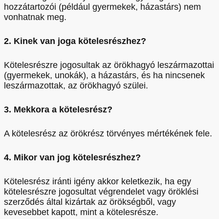
hozzátartozói (például gyermekek, házastárs) nem
vonhatnak meg.
2. Kinek van joga kötelesrészhez?
Kötelesrészre jogosultak az örökhagyó leszármazottai
(gyermekek, unokák), a házastárs, és ha nincsenek
leszármazottak, az örökhagyó szülei.
3. Mekkora a kötelesrész?
A kötelesrész az örökrész törvényes mértékének fele.
4. Mikor van jog kötelesrészhez?
Kötelesrész iránti igény akkor keletkezik, ha egy
kötelesrészre jogosultat végrendelet vagy öröklési
szerződés által kizártak az örökségből, vagy
kevesebbet kapott, mint a kötelesrésze.