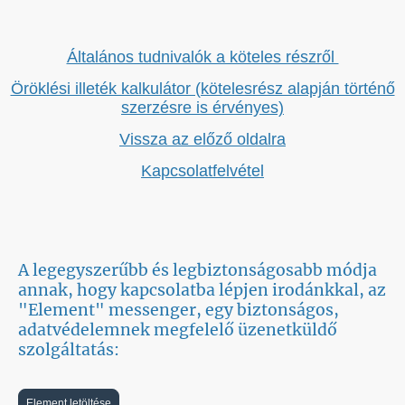
Általános tudnivalók a köteles részről
Öröklési illeték kalkulátor (kötelesrész alapján történő
szerzésre is érvényes)
Vissza az előző oldalra
Kapcsolatfelvétel
A legegyszerűbb és legbiztonságosabb módja
annak, hogy kapcsolatba lépjen irodánkkal, az
"Element" messenger, egy biztonságos,
adatvédelemnek megfelelő üzenetküldő
szolgáltatás:
Element letöltése