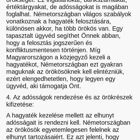
értéktárgyakat, de adósságokat is magában
foglalhat. Németországban világos szabályok
vonatkoznak a hagyaték felosztására,
különösen akkor, ha több örökös van. Egy
tapasztalt ügyvéd segíthet Önnek abban,
hogy a felosztás jogszerűen és
konfliktusmentesen történjen. Míg
Magyarországon a közjegyző kezeli a
hagyatékot, Németországban ezt gyakran
maguknak az örökösöknek kell elintézniük,
ezért elengedhetetlen, hogy legyen egy
ügyvéd, aki támogatja Önt.
4. Az adósságok rendezése és az örökrészek
kifizetése:
A hagyaték kezelése mellett az elhunyt
adósságait is rendezni kell. Németországban
az örökösök egyetemlegesen felelnek az
elhunyt tartozásaiért. Ez azt jelenti, hogy