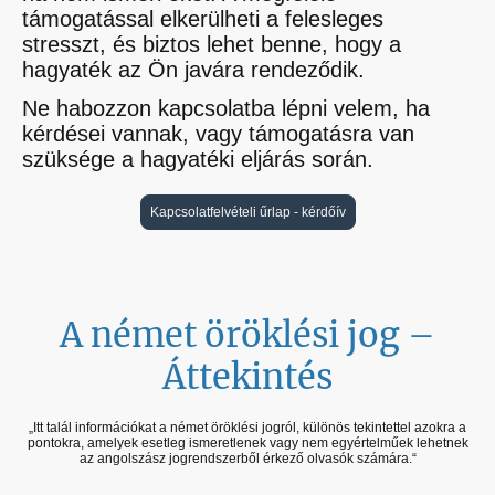
támogatással elkerülheti a felesleges
stresszt, és biztos lehet benne, hogy a
hagyaték az Ön javára rendeződik.
Ne habozzon kapcsolatba lépni velem, ha
kérdései vannak, vagy támogatásra van
szüksége a hagyatéki eljárás során.
Kapcsolatfelvételi űrlap - kérdőív
A német öröklési jog –
Áttekintés
„Itt talál információkat a német öröklési jogról, különös tekintettel azokra a
pontokra, amelyek esetleg ismeretlenek vagy nem egyértelműek lehetnek
az angolszász jogrendszerből érkező olvasók számára.“