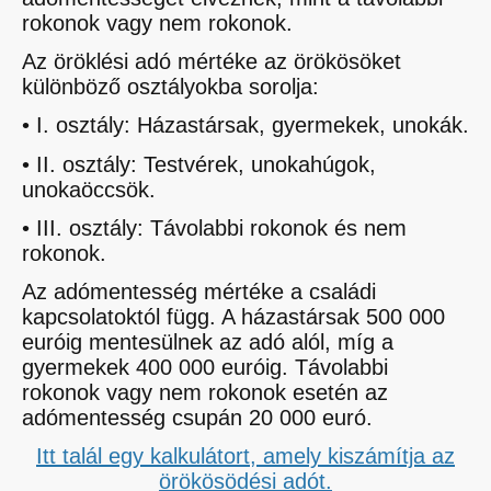
rokonok vagy nem rokonok.
Az öröklési adó mértéke az örökösöket
különböző osztályokba sorolja:
• I. osztály: Házastársak, gyermekek, unokák.
• II. osztály: Testvérek, unokahúgok,
unokaöccsök.
• III. osztály: Távolabbi rokonok és nem
rokonok.
Az adómentesség mértéke a családi
kapcsolatoktól függ. A házastársak 500 000
euróig mentesülnek az adó alól, míg a
gyermekek 400 000 euróig. Távolabbi
rokonok vagy nem rokonok esetén az
adómentesség csupán 20 000 euró.
Itt talál egy kalkulátort, amely kiszámítja az
örökösödési adót.