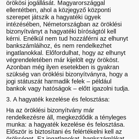
örökösi jogállását. Magyarországgal
ellentétben, ahol a közjegyző központi
szerepet játszik a hagyatéki ügyek
intézésében, Németországban az öröklési
bizonyítványt a hagyatéki bíróságtól kell
kérni. Enélkül nem tud hozzáférni az elhunyt
bankszámláihoz, és nem rendelkezhet
ingatlanokkal. Előfordulhat, hogy az elhunyt
végrendeletében már kijelölt egy örököst.
Azonban még ilyen esetekben is gyakran
szükség van öröklési bizonyítványra, hogy a
jogi státuszát harmadik felek – például
bankok vagy hatóságok – előtt igazolni tudja.
3. A hagyaték kezelése és felosztása:
Ha az öröklési bizonyítvány már
rendelkezésre áll, megkezdődik a tényleges
munka: a hagyaték kezelése és felosztása.
Először is biztosítani és felértékelni kell az
örökséget. Ez ingatlanokat, bankszámlákat,