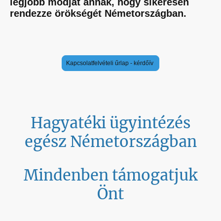
legjobb módját annak, hogy sikeresen
rendezze örökségét Németországban.
Kapcsolatfelvételi űrlap - kérdőív
Hagyatéki ügyintézés
egész Németországban
Mindenben támogatjuk
Önt