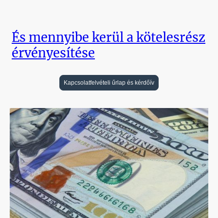
És mennyibe kerül a kötelesrész
érvényesítése
Kapcsolatfelvételi űrlap és kérdőív