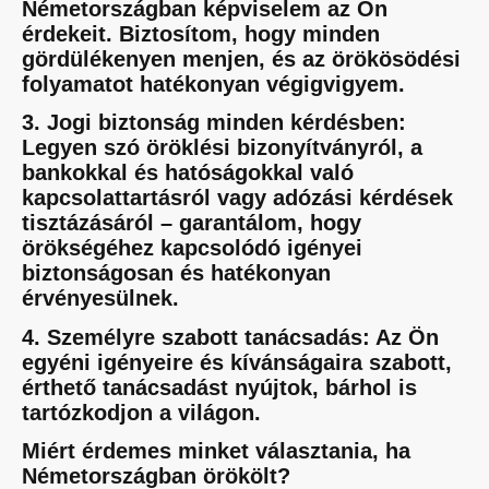
Németországban képviselem az Ön
érdekeit. Biztosítom, hogy minden
gördülékenyen menjen, és az örökösödési
folyamatot hatékonyan végigvigyem.
3. Jogi biztonság minden kérdésben:
Legyen szó öröklési bizonyítványról, a
bankokkal és hatóságokkal való
kapcsolattartásról vagy adózási kérdések
tisztázásáról – garantálom, hogy
örökségéhez kapcsolódó igényei
biztonságosan és hatékonyan
érvényesülnek.
4. Személyre szabott tanácsadás: Az Ön
egyéni igényeire és kívánságaira szabott,
érthető tanácsadást nyújtok, bárhol is
tartózkodjon a világon.
Miért érdemes minket választania, ha
Németországban örökölt?