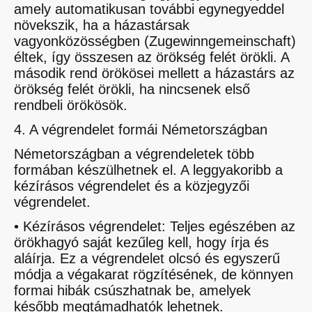
amely automatikusan további egynegyeddel
növekszik, ha a házastársak
vagyonközösségben (Zugewinngemeinschaft)
éltek, így összesen az örökség felét örökli. A
második rend örökösei mellett a házastárs az
örökség felét örökli, ha nincsenek első
rendbeli örökösök.
4. A végrendelet formái Németországban
Németországban a végrendeletek több
formában készülhetnek el. A leggyakoribb a
kézírásos végrendelet és a közjegyzői
végrendelet.
• Kézírásos végrendelet: Teljes egészében az
örökhagyó saját kezűleg kell, hogy írja és
aláírja. Ez a végrendelet olcsó és egyszerű
módja a végakarat rögzítésének, de könnyen
formai hibák csúszhatnak be, amelyek
később megtámadhatók lehetnek.