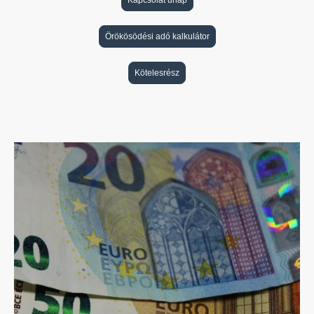
Örökösödési adó kalkulátor
Kötelesrész