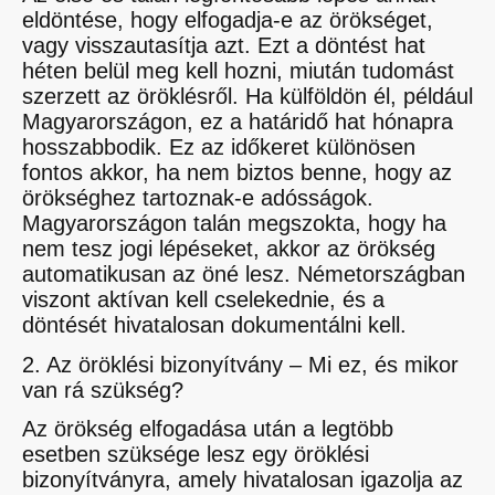
eldöntése, hogy elfogadja-e az örökséget,
vagy visszautasítja azt. Ezt a döntést hat
héten belül meg kell hozni, miután tudomást
szerzett az öröklésről. Ha külföldön él, például
Magyarországon, ez a határidő hat hónapra
hosszabbodik. Ez az időkeret különösen
fontos akkor, ha nem biztos benne, hogy az
örökséghez tartoznak-e adósságok.
Magyarországon talán megszokta, hogy ha
nem tesz jogi lépéseket, akkor az örökség
automatikusan az öné lesz. Németországban
viszont aktívan kell cselekednie, és a
döntését hivatalosan dokumentálni kell.
2. Az öröklési bizonyítvány – Mi ez, és mikor
van rá szükség?
Az örökség elfogadása után a legtöbb
esetben szüksége lesz egy öröklési
bizonyítványra, amely hivatalosan igazolja az