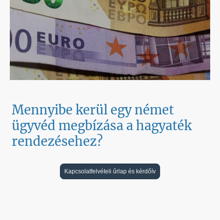
Mennyibe kerül egy német
ügyvéd megbízása a hagyaték
rendezésehez?
Kapcsolatfelvételi űrlap és kérdőív