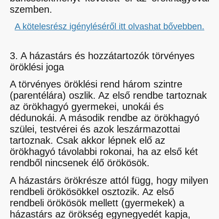
szemben.
A kötelesrész igényléséről itt olvashat bővebben.
3. A házastárs és hozzátartozók törvényes
öröklési joga
A törvényes öröklési rend három szintre
(parentélára) oszlik. Az első rendbe tartoznak
az örökhagyó gyermekei, unokái és
dédunokái. A második rendbe az örökhagyó
szülei, testvérei és azok leszármazottai
tartoznak. Csak akkor lépnek elő az
örökhagyó távolabbi rokonai, ha az első két
rendből nincsenek élő örökösök.
A házastárs örökrésze attól függ, hogy milyen
rendbeli örökösökkel osztozik. Az első
rendbeli örökösök mellett (gyermekek) a
házastárs az örökség egynegyedét kapja,