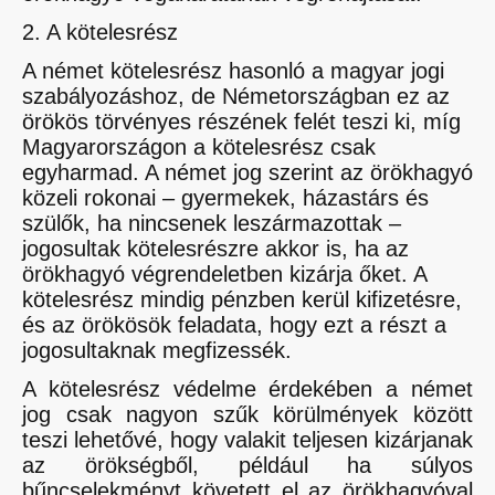
2. A kötelesrész
A német kötelesrész hasonló a magyar jogi
szabályozáshoz, de Németországban ez az
örökös törvényes részének felét teszi ki, míg
Magyarországon a kötelesrész csak
egyharmad. A német jog szerint az örökhagyó
közeli rokonai – gyermekek, házastárs és
szülők, ha nincsenek leszármazottak –
jogosultak kötelesrészre akkor is, ha az
örökhagyó végrendeletben kizárja őket. A
kötelesrész mindig pénzben kerül kifizetésre,
és az örökösök feladata, hogy ezt a részt a
jogosultaknak megfizessék.
A kötelesrész védelme érdekében a német
jog csak nagyon szűk körülmények között
teszi lehetővé, hogy valakit teljesen kizárjanak
az örökségből, például ha súlyos
bűncselekményt követett el az örökhagyóval