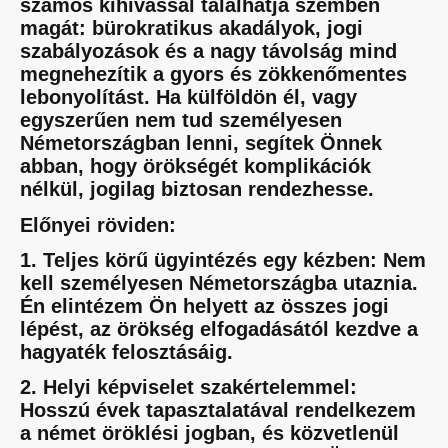
számos kihívással találhatja szemben
magát: bürokratikus akadályok, jogi
szabályozások és a nagy távolság mind
megnehezítik a gyors és zökkenőmentes
lebonyolítást. Ha külföldön él, vagy
egyszerűen nem tud személyesen
Németországban lenni, segítek Önnek
abban, hogy örökségét komplikációk
nélkül, jogilag biztosan rendezhesse.
Előnyei röviden:
1. Teljes körű ügyintézés egy kézben: Nem
kell személyesen Németországba utaznia.
Én elintézem Ön helyett az összes jogi
lépést, az örökség elfogadásától kezdve a
hagyaték felosztásáig.
2. Helyi képviselet szakértelemmel:
Hosszú évek tapasztalatával rendelkezem
a német öröklési jogban, és közvetlenül