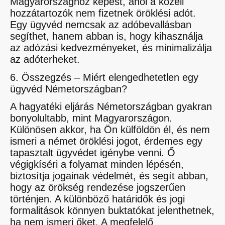
Magyarországhoz képest, ahol a közeli
hozzátartozók nem fizetnek öröklési adót.
Egy ügyvéd nemcsak az adóbevallásban
segíthet, hanem abban is, hogy kihasználja
az adózási kedvezményeket, és minimalizálja
az adóterheket.
6. Összegzés – Miért elengedhetetlen egy
ügyvéd Németországban?
A hagyatéki eljárás Németországban gyakran
bonyolultabb, mint Magyarországon.
Különösen akkor, ha Ön külföldön él, és nem
ismeri a német öröklési jogot, érdemes egy
tapasztalt ügyvédet igénybe venni. Ő
végigkíséri a folyamat minden lépésén,
biztosítja jogainak védelmét, és segít abban,
hogy az örökség rendezése jogszerűen
történjen. A különböző határidők és jogi
formalitások könnyen buktatókat jelenthetnek,
ha nem ismeri őket. A megfelelő