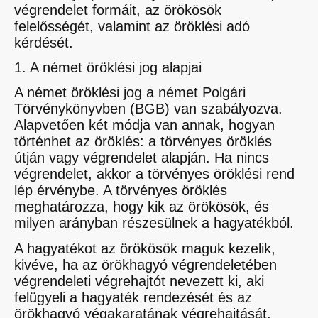
végrendelet formáit, az örökösök
felelősségét, valamint az öröklési adó
kérdését.
1. A német öröklési jog alapjai
A német öröklési jog a német Polgári
Törvénykönyvben (BGB) van szabályozva.
Alapvetően két módja van annak, hogyan
történhet az öröklés: a törvényes öröklés
útján vagy végrendelet alapján. Ha nincs
végrendelet, akkor a törvényes öröklési rend
lép érvénybe. A törvényes öröklés
meghatározza, hogy kik az örökösök, és
milyen arányban részesülnek a hagyatékból.
A hagyatékot az örökösök maguk kezelik,
kivéve, ha az örökhagyó végrendeletében
végrendeleti végrehajtót nevezett ki, aki
felügyeli a hagyaték rendezését és az
örökhagyó végakaratának végrehajtását.