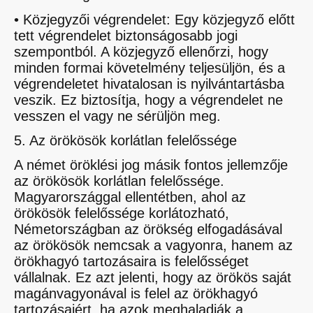
• Közjegyzői végrendelet: Egy közjegyző előtt
tett végrendelet biztonságosabb jogi
szempontból. A közjegyző ellenőrzi, hogy
minden formai követelmény teljesüljön, és a
végrendeletet hivatalosan is nyilvántartásba
veszik. Ez biztosítja, hogy a végrendelet ne
vesszen el vagy ne sérüljön meg.
5. Az örökösök korlátlan felelőssége
A német öröklési jog másik fontos jellemzője
az örökösök korlátlan felelőssége.
Magyarországgal ellentétben, ahol az
örökösök felelőssége korlátozható,
Németországban az örökség elfogadásával
az örökösök nemcsak a vagyonra, hanem az
örökhagyó tartozásaira is felelősséget
vállalnak. Ez azt jelenti, hogy az örökös saját
magánvagyonával is felel az örökhagyó
tartozásaiért, ha azok meghaladják a