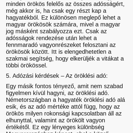
minden örökös felelős az összes adósságért,
még akkor is, ha csak egy részt kap a
hagyatékból. Ez különösen meglepő lehet a
magyar örökösök számára, mivel a magyar
jog másként szabályozza ezt. Csak az
adósságok rendezése után lehet a
fennmaradó vagyonrészeket felosztani az
örökösök között. Itt is elengedhetetlen a
szakmai segítség, hogy elkerüljék a vitákat a
többi örökössel.
5. Adózási kérdések – Az öröklési adó:
Egy másik fontos tényező, amit nem szabad
figyelmen kívül hagyni, az öröklési adó.
Németországban a hagyaték öröklési adó alá
esik, és az adó mértéke attól függ, hogy az
örökös milyen rokonsági kapcsolatban áll az
elhunyttal, valamint az örökölt vagyon
értékétől. Ez egy lényeges különbség