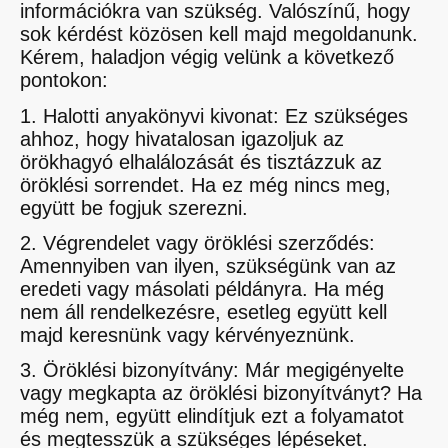
információkra van szükség. Valószínű, hogy
sok kérdést közösen kell majd megoldanunk.
Kérem, haladjon végig velünk a következő
pontokon:
1. Halotti anyakönyvi kivonat: Ez szükséges
ahhoz, hogy hivatalosan igazoljuk az
örökhagyó elhalálozását és tisztázzuk az
öröklési sorrendet. Ha ez még nincs meg,
együtt be fogjuk szerezni.
2. Végrendelet vagy öröklési szerződés:
Amennyiben van ilyen, szükségünk van az
eredeti vagy másolati példányra. Ha még
nem áll rendelkezésre, esetleg együtt kell
majd keresnünk vagy kérvényeznünk.
3. Öröklési bizonyítvány: Már megigényelte
vagy megkapta az öröklési bizonyítványt? Ha
még nem, együtt elindítjuk ezt a folyamatot
és megtesszük a szükséges lépéseket.