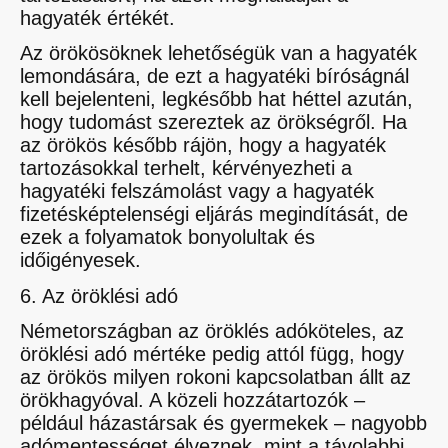
hagyaték értékét.
Az örökösöknek lehetőségük van a hagyaték
lemondására, de ezt a hagyatéki bíróságnál
kell bejelenteni, legkésőbb hat héttel azután,
hogy tudomást szereztek az örökségről. Ha
az örökös később rájön, hogy a hagyaték
tartozásokkal terhelt, kérvényezheti a
hagyatéki felszámolást vagy a hagyaték
fizetésképtelenségi eljárás megindítását, de
ezek a folyamatok bonyolultak és
időigényesek.
6. Az öröklési adó
Németországban az öröklés adóköteles, az
öröklési adó mértéke pedig attól függ, hogy
az örökös milyen rokoni kapcsolatban állt az
örökhagyóval. A közeli hozzátartozók –
például házastársak és gyermekek – nagyobb
adómentességet élveznek, mint a távolabbi