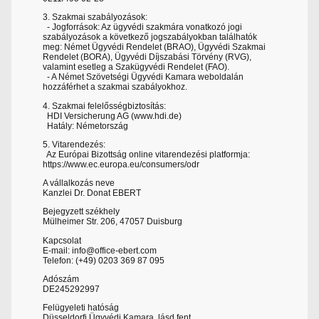
3. Szakmai szabályozások:
- Jogforrások: Az ügyvédi szakmára vonatkozó jogi
szabályozások a következő jogszabályokban találhatók
meg: Német Ügyvédi Rendelet (BRAO), Ügyvédi Szakmai
Rendelet (BORA), Ügyvédi Díjszabási Törvény (RVG),
valamint esetleg a Szakügyvédi Rendelet (FAO).
- A Német Szövetségi Ügyvédi Kamara weboldalán
hozzáférhet a szakmai szabályokhoz.
4. Szakmai felelősségbiztosítás:
HDI Versicherung AG (www.hdi.de)
Hatály: Németország
5. Vitarendezés:
Az Európai Bizottság online vitarendezési platformja:
https://www.ec.europa.eu/consumers/odr
A vállalkozás neve
Kanzlei Dr. Donat EBERT
Bejegyzett székhely
Mülheimer Str. 206, 47057 Duisburg
Kapcsolat
E-mail: info@office-ebert.com
Telefon: (+49) 0203 369 87 095
Adószám
DE245292997
Felügyeleti hatóság
Düsseldorfi Ügyvédi Kamara, lásd fent