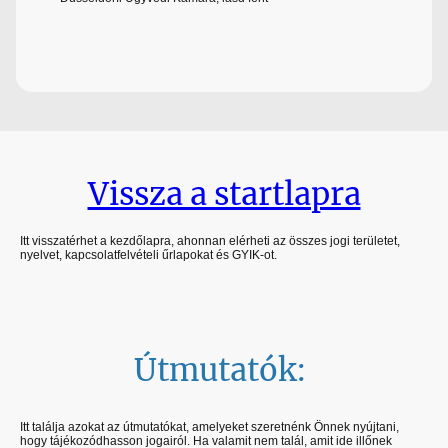
Vissza a startlapra
Itt visszatérhet a kezdőlapra, ahonnan elérheti az összes jogi területet,
nyelvet, kapcsolatfelvételi űrlapokat és GYIK-ot.
Útmutatók:
Itt találja azokat az útmutatókat, amelyeket szeretnénk Önnek nyújtani,
hogy tájékozódhasson jogairól. Ha valamit nem talál, amit ide illőnek