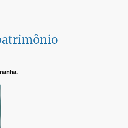
 patrimônio
emanha.