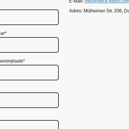
E-Mail:
info@office-ebert.co
Adres: Mülheimer Str. 206, 
ar
*
 woonplaats
*